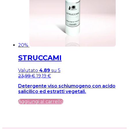
20%
STRUCCAMI
Valutato
4.89
su 5
Il
Il
23,99
€
19,19
€
prezzo
prezzo
Detergente viso schiumogeno con acido
originale
attuale
salicilico ed estratti vegetali.
era:
è:
23,99 €.
23,99 €.
Aggiungi al carrello