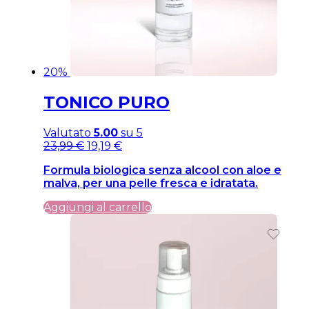
20%
TONICO PURO
Valutato
5.00
su 5
Il
Il
23,99
€
19,19
€
prezzo
prezzo
Formula biologica senza alcool con aloe e
originale
attuale
malva, per una pelle fresca e idratata.
era:
è:
23,99 €.
23,99 €.
Aggiungi al carrello