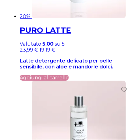
20%
PURO LATTE
Valutato
5.00
su 5
Il
Il
23,99
€
19,19
€
prezzo
prezzo
Latte detergente delicato per pelle
originale
attuale
sensibile, con aloe e mandorle dolci.
era:
è:
23,99 €.
23,99 €.
Aggiungi al carrello