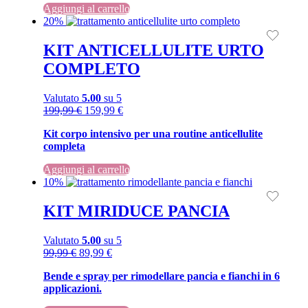
Aggiungi al carrello
199,99 €.
199,99 €.
20%
KIT ANTICELLULITE URTO
COMPLETO
Valutato
5.00
su 5
Il
Il
199,99
€
159,99
€
prezzo
prezzo
Kit corpo intensivo per una routine anticellulite
originale
attuale
completa
era:
è:
199,99 €.
199,99 €.
Aggiungi al carrello
10%
KIT MIRIDUCE PANCIA
Valutato
5.00
su 5
Il
Il
99,99
€
89,99
€
prezzo
prezzo
Bende e spray per rimodellare pancia e fianchi in 6
originale
attuale
applicazioni.
era:
è:
99,99 €.
99,99 €.