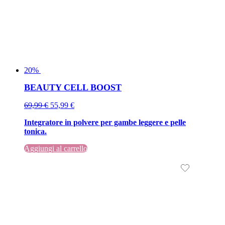
20%
BEAUTY CELL BOOST
Il
Il
69,99
€
55,99
€
prezzo
prezzo
Integratore in polvere per gambe leggere e pelle
originale
attuale
tonica.
era:
è:
69,99 €.
69,99 €.
Aggiungi al carrello