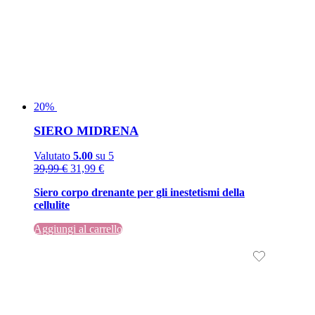
20%
SIERO MIDRENA
Valutato
5.00
su 5
Il
Il
39,99
€
31,99
€
prezzo
prezzo
Siero corpo drenante per gli inestetismi della
originale
attuale
cellulite
era:
è:
39,99 €.
39,99 €.
Aggiungi al carrello