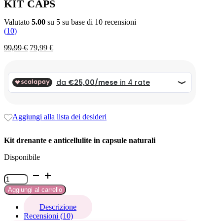
KIT CAPS
Valutato
5.00
su 5 su base di
10
recensioni
(
10
)
Il
Il
99,99
€
79,99
€
prezzo
prezzo
originale
attuale
era:
è:
99,99 €.
99,99 €.
Aggiungi alla lista dei desideri
Kit drenante e anticellulite in capsule naturali
Disponibile
Kit
caps
Aggiungi al carrello
quantità
Descrizione
Recensioni (10)