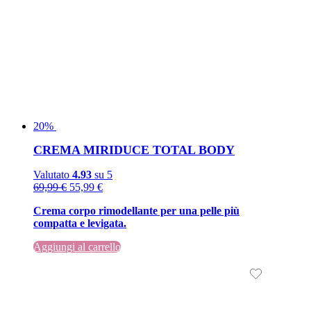
20%
CREMA MIRIDUCE TOTAL BODY
Valutato
4.93
su 5
Il
Il
69,99
€
55,99
€
prezzo
prezzo
Crema corpo rimodellante per una pelle più
originale
attuale
compatta e levigata.
era:
è:
69,99 €.
69,99 €.
Aggiungi al carrello