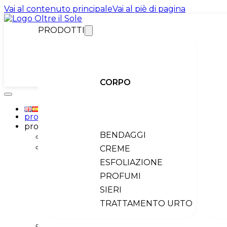
Vai al contenuto principale
Vai al piè di pagina
PRODOTTI
CORPO
promo
prodotti
BENDAGGI
INDIETRO
corpo
CREME
Tutti i prodotti
ESFOLIAZIONE
bendaggi
PROFUMI
creme
esfoliazione
SIERI
profumi
TRATTAMENTO URTO
sieri
trattamento urto
viso