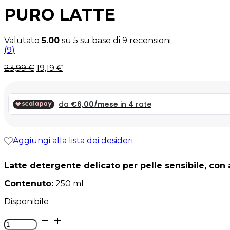
PURO LATTE
Valutato
5.00
su 5 su base di
9
recensioni
(
9
)
Il
Il
23,99
€
19,19
€
prezzo
prezzo
originale
attuale
era:
è:
23,99 €.
23,99 €.
Aggiungi alla lista dei desideri
Latte detergente delicato per pelle sensibile, con
Contenuto:
250 ml
Disponibile
Puro
Latte