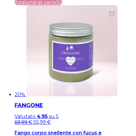
Aggiungi al carrello
20%
FANGONE
Valutato
4.95
su 5
Il
Il
69,99
€
55,99
€
prezzo
prezzo
Fango corpo snellente con fucus e
originale
attuale