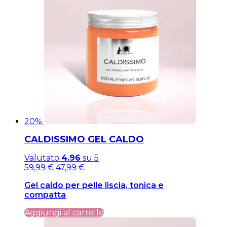
20%
CALDISSIMO GEL CALDO
Valutato
4.96
su 5
Il
Il
59,99
€
47,99
€
prezzo
prezzo
Gel caldo per pelle liscia, tonica e
originale
attuale
compatta
era:
è:
59,99 €.
59,99 €.
Aggiungi al carrello