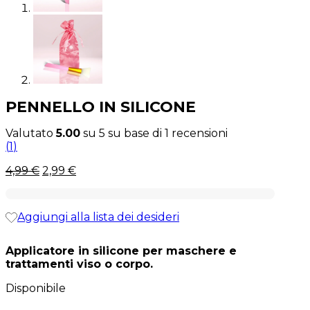
PENNELLO IN SILICONE
Valutato
5.00
su 5 su base di
1
recensioni
(
1
)
Il
Il
4,99
€
2,99
€
prezzo
prezzo
originale
attuale
era:
è:
Aggiungi alla lista dei desideri
4,99 €.
4,99 €.
Applicatore in silicone per maschere e
trattamenti viso o corpo.
Disponibile