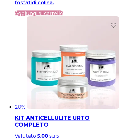
fosfatidilcolina.
era:
è:
69,99 €.
69,99 €.
Aggiungi al carrello
20%
KIT ANTICELLULITE URTO
COMPLETO
Valutato
5.00
su 5