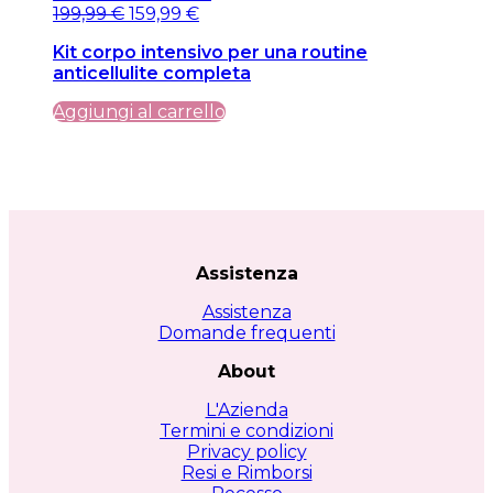
Il
Il
199,99
€
159,99
€
prezzo
prezzo
Kit corpo intensivo per una routine
originale
attuale
anticellulite completa
era:
è:
199,99 €.
199,99 €.
Aggiungi al carrello
Assistenza
Assistenza
Domande frequenti
About
L'Azienda
Termini e condizioni
Privacy policy
Resi e Rimborsi