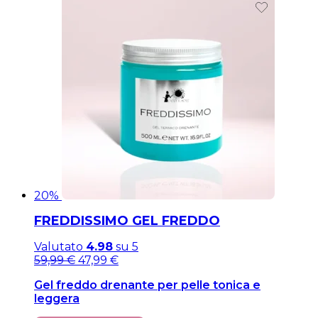
20%
FREDDISSIMO GEL FREDDO
Valutato
4.98
su 5
Il
Il
59,99
€
47,99
€
prezzo
prezzo
Gel freddo drenante per pelle tonica e
originale
attuale
leggera
era:
è:
59,99 €.
59,99 €.