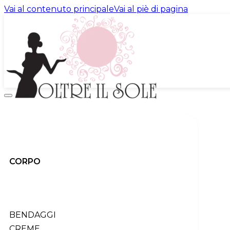
Vai al contenuto principale
Vai al piè di pagina
promo
prodotti
INDIETRO
corpo
indietro
CORPO
Tutti i prodotti
bendaggi
creme
esfoliazione
profumi
BENDAGGI
sieri
CREME
trattamento urto