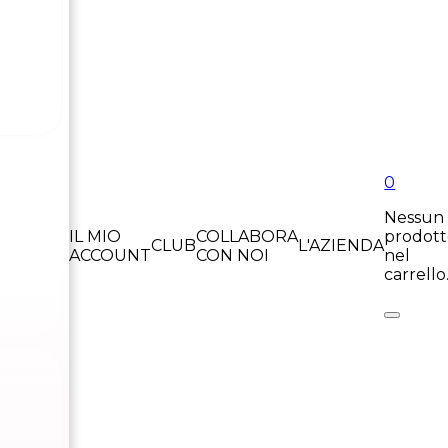
0
Nessun
IL MIO
COLLABORA
prodot
CLUB
L'AZIENDA
ACCOUNT
CON NOI
nel
carrello