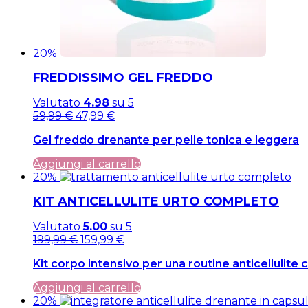
20%
FREDDISSIMO GEL FREDDO
Valutato
4.98
su 5
Il
Il
59,99
€
47,99
€
prezzo
prezzo
Gel freddo drenante per pelle tonica e leggera
originale
attuale
era:
è:
Aggiungi al carrello
59,99 €.
59,99 €.
20%
KIT ANTICELLULITE URTO COMPLETO
Valutato
5.00
su 5
Il
Il
199,99
€
159,99
€
prezzo
prezzo
Kit corpo intensivo per una routine anticellulite
originale
attuale
era:
è:
Aggiungi al carrello
199,99 €.
199,99 €.
20%