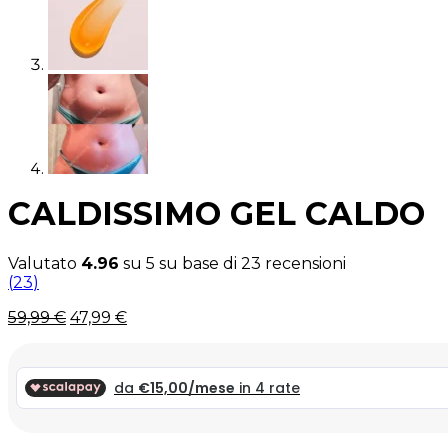
CALDISSIMO GEL CALDO
Valutato
4.96
su 5 su base di
23
recensioni
(
23
)
Il
Il
59,99
€
47,99
€
prezzo
prezzo
originale
attuale
era:
è:
59,99 €.
59,99 €.