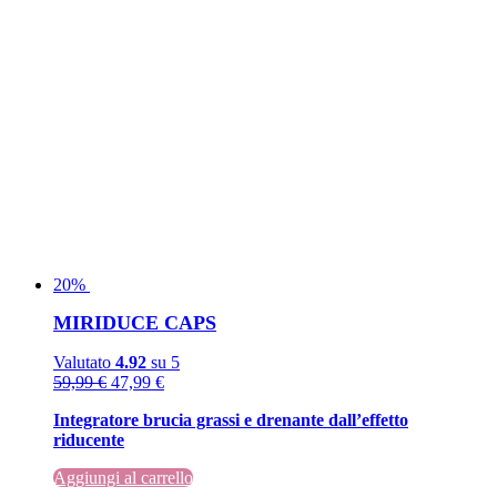
20%
MIRIDUCE CAPS
Valutato
4.92
su 5
Il
Il
59,99
€
47,99
€
prezzo
prezzo
Integratore brucia grassi e drenante dall’effetto
originale
attuale
riducente
era:
è:
59,99 €.
59,99 €.
Aggiungi al carrello