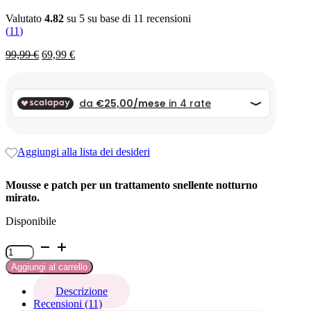
Valutato
4.82
su 5 su base di
11
recensioni
(
11
)
Il
Il
99,99
€
69,99
€
prezzo
prezzo
originale
attuale
era:
è:
99,99 €.
99,99 €.
Aggiungi alla lista dei desideri
Mousse e patch per un trattamento snellente notturno
mirato.
Disponibile
Kit
slim
Aggiungi al carrello
notte
quantità
Descrizione
Recensioni (11)