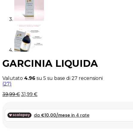
GARCINIA LIQUIDA
Valutato
4.96
su 5 su base di
27
recensioni
(
27
)
Il
Il
39,99
€
31,99
€
prezzo
prezzo
originale
attuale
era:
è:
39,99 €.
39,99 €.