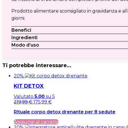
Prodotto alimentare sconsigliato in gravidanza e al
giorni.
Benefici
Ingredienti
Modo d’uso
Ti potrebbe interessare…
20%
KIT DETOX
Valutato
5.00
su 5
Il
Il
219,99
€
175,99
€
prezzo
prezzo
Rituale corpo detox drenante per 8 sedute
originale
attuale
era:
è:
Aggiungi al carrello
219,99 €.
219,99 €.
20%