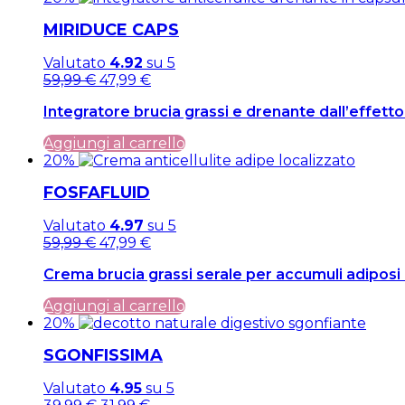
MIRIDUCE CAPS
Valutato
4.92
su 5
Il
Il
59,99
€
47,99
€
prezzo
prezzo
Integratore brucia grassi e drenante dall’effett
originale
attuale
era:
è:
Aggiungi al carrello
59,99 €.
59,99 €.
20%
FOSFAFLUID
Valutato
4.97
su 5
Il
Il
59,99
€
47,99
€
prezzo
prezzo
Crema brucia grassi serale per accumuli adiposi l
originale
attuale
era:
è:
Aggiungi al carrello
59,99 €.
59,99 €.
20%
SGONFISSIMA
Valutato
4.95
su 5
Il
Il