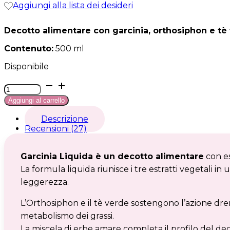
Aggiungi alla lista dei desideri
Decotto alimentare con garcinia, orthosiphon e tè
Contenuto:
500 ml
Disponibile
Garcinia
liquida
Aggiungi al carrello
quantità
Descrizione
Recensioni (27)
Garcinia Liquida è un decotto alimentare
con es
La formula liquida riunisce i tre estratti vegetali
leggerezza.
L’Orthosiphon e il tè verde sostengono l’azione dre
metabolismo dei grassi.
La miscela di erbe amare completa il profilo del de