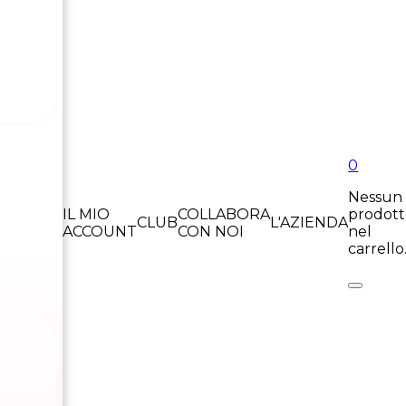
0
Nessun
IL MIO
COLLABORA
prodot
CLUB
L'AZIENDA
ACCOUNT
CON NOI
nel
carrello