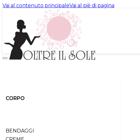
Vai al contenuto principale
Vai al piè di pagina
promo
prodotti
INDIETRO
corpo
indietro
CORPO
Tutti i prodotti
bendaggi
creme
esfoliazione
profumi
BENDAGGI
sieri
CREME
trattamento urto