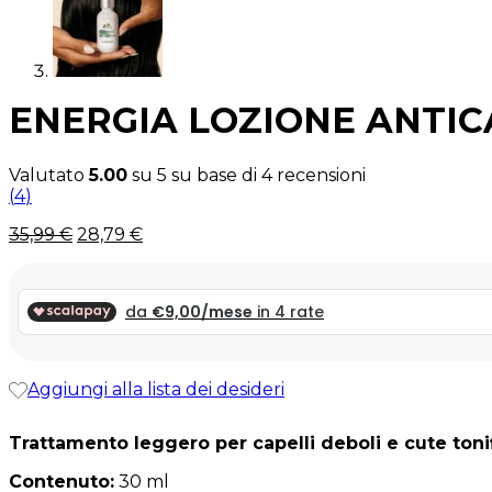
ENERGIA LOZIONE ANTI
Valutato
5.00
su 5 su base di
4
recensioni
(
4
)
Il
Il
35,99
€
28,79
€
prezzo
prezzo
originale
attuale
era:
è:
35,99 €.
35,99 €.
Aggiungi alla lista dei desideri
Trattamento leggero per capelli deboli e cute tonif
Contenuto:
30 ml