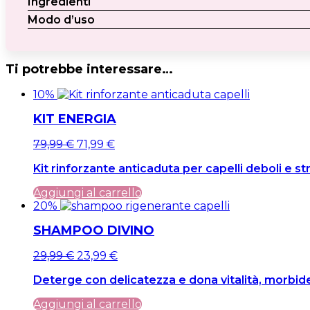
Ingredienti
Modo d’uso
Ti potrebbe interessare…
10%
KIT ENERGIA
Il
Il
79,99
€
71,99
€
prezzo
prezzo
Kit rinforzante anticaduta per capelli deboli e st
originale
attuale
era:
è:
Aggiungi al carrello
79,99 €.
79,99 €.
20%
SHAMPOO DIVINO
Il
Il
29,99
€
23,99
€
prezzo
prezzo
Deterge con delicatezza e dona vitalità, morbide
originale
attuale
era:
è:
Aggiungi al carrello
29,99 €.
29,99 €.