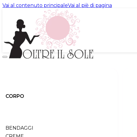
Vai al contenuto principale
Vai al piè di pagina
promo
prodotti
INDIETRO
corpo
indietro
CORPO
Tutti i prodotti
bendaggi
creme
esfoliazione
profumi
BENDAGGI
sieri
CREME
trattamento urto