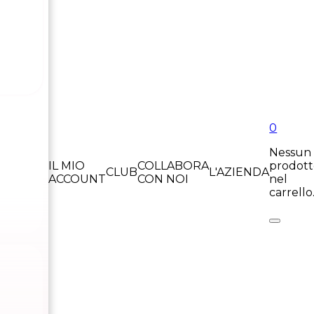
0
Nessun
IL MIO
COLLABORA
prodot
CLUB
L'AZIENDA
ACCOUNT
CON NOI
nel
carrello