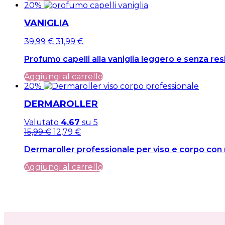
20%
VANIGLIA
Il
Il
39,99
€
31,99
€
prezzo
prezzo
Profumo capelli alla vaniglia leggero e senza res
originale
attuale
era:
è:
Aggiungi al carrello
39,99 €.
39,99 €.
20%
DERMAROLLER
Valutato
4.67
su 5
Il
Il
15,99
€
12,79
€
prezzo
prezzo
Dermaroller professionale per viso e corpo con 
originale
attuale
era:
è:
Aggiungi al carrello
15,99 €.
15,99 €.