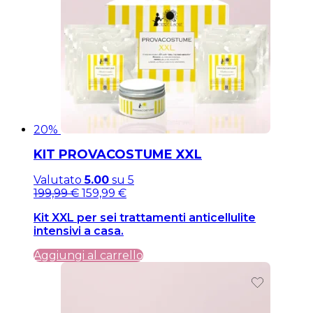
20%
KIT PROVACOSTUME XXL
Valutato
5.00
su 5
Il
Il
199,99
€
159,99
€
prezzo
prezzo
Kit XXL per sei trattamenti anticellulite
originale
attuale
intensivi a casa.
era:
è:
199,99 €.
199,99 €.
Aggiungi al carrello