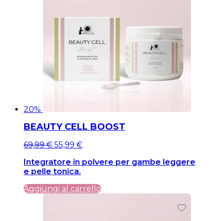
20%
BEAUTY CELL BOOST
Il
Il
69,99
€
55,99
€
prezzo
prezzo
Integratore in polvere per gambe leggere
originale
attuale
e pelle tonica.
era:
è:
69,99 €.
69,99 €.
Aggiungi al carrello