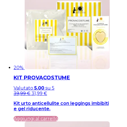
20%
KIT PROVACOSTUME
Valutato
5.00
su 5
Il
Il
39,99
€
31,99
€
prezzo
prezzo
Kit urto anticellulite con leggings imbibiti
originale
attuale
e gel riducente.
era:
è:
39,99 €.
39,99 €.
Aggiungi al carrello