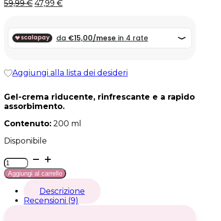
Il
Il
59,99
€
47,99
€
prezzo
prezzo
originale
attuale
era:
è:
59,99 €.
59,99 €.
Aggiungi alla lista dei desideri
Gel-crema riducente, rinfrescante e a rapido
assorbimento.
Contenuto:
200 ml
Disponibile
Crema
Provacostume
Aggiungi al carrello
quantità
Descrizione
Recensioni (9)