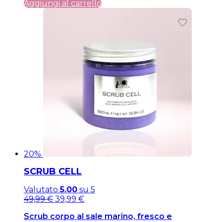
Aggiungi al carrello
20%
SCRUB CELL
Valutato
5.00
su 5
Il
Il
49,99
€
39,99
€
prezzo
prezzo
Scrub corpo al sale marino, fresco e
originale
attuale