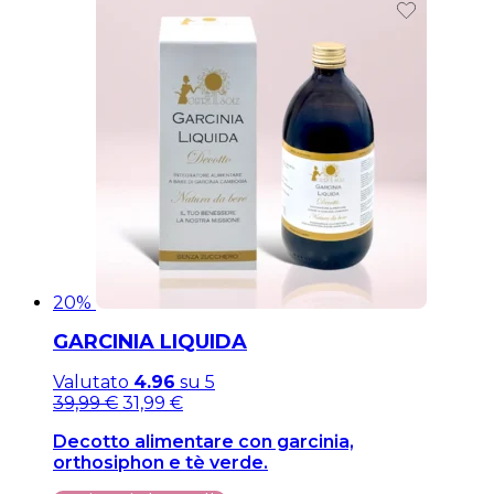
20%
GARCINIA LIQUIDA
Valutato
4.96
su 5
Il
Il
39,99
€
31,99
€
prezzo
prezzo
Decotto alimentare con garcinia,
originale
attuale
orthosiphon e tè verde.
era:
è:
39,99 €.
39,99 €.