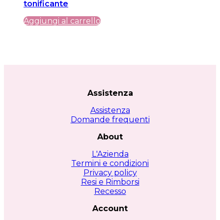
tonificante
era:
è:
49,99 €.
49,99 €.
Aggiungi al carrello
Assistenza
Assistenza
Domande frequenti
About
L'Azienda
Termini e condizioni
Privacy policy
Resi e Rimborsi
Recesso
Account