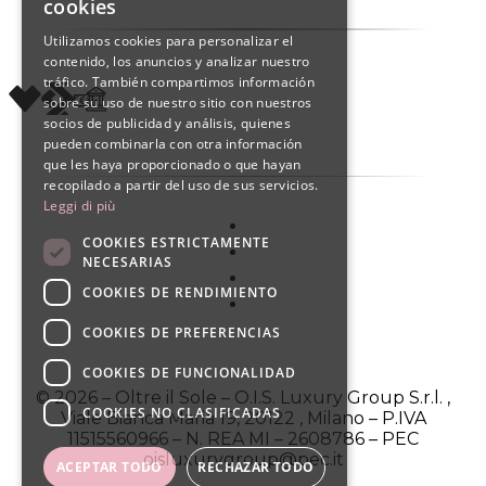
cookies
ENGLISH
Utilizamos cookies para personalizar el
contenido, los anuncios y analizar nuestro
SPANISH
tráfico. También compartimos información
sobre su uso de nuestro sitio con nuestros
socios de publicidad y análisis, quienes
pueden combinarla con otra información
que les haya proporcionado o que hayan
recopilado a partir del uso de sus servicios.
Leggi di più
COOKIES ESTRICTAMENTE
NECESARIAS
COOKIES DE RENDIMIENTO
COOKIES DE PREFERENCIAS
COOKIES DE FUNCIONALIDAD
© 2026 – Oltre il Sole – O.I.S. Luxury Group S.r.l. ,
COOKIES NO CLASIFICADAS
Viale Bianca Maria 19, 20122 , Milano – P.IVA
11515560966 – N. REA MI – 2608786 – PEC
oisluxurygroup@pec.it
ACEPTAR TODO
RECHAZAR TODO