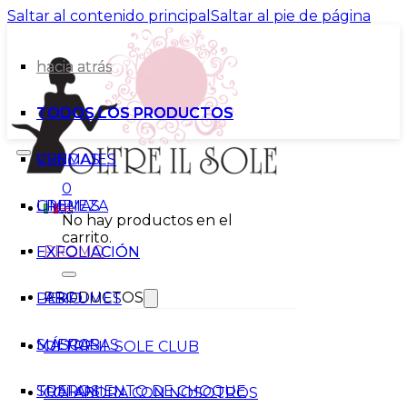
Saltar al contenido principal
Saltar al pie de página
hacia atrás
hacia atrás
TODOS LOS PRODUCTOS
TODOS LOS PRODUCTOS
VENDAJES
CREMAS
0
CREMAS
LIMPIEZA
No hay productos en el
carrito.
PROMO
EXFOLIACIÓN
EXFOLIACIÓN
PRODUCTOS
PERFUMES
LABIO
SUEROS
MÁSCARAS
OLTRE IL SOLE CLUB
TRATAMIENTO DE CHOQUE
SUEROS
COLABORA CON NOSOTROS