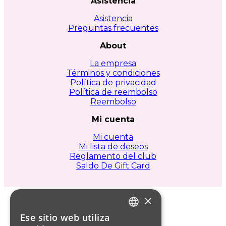
Asistencia
en
la
Asistencia
página
Preguntas frecuentes
de
producto
About
La empresa
Términos y condiciones
Política de privacidad
Política de reembolso
Reembolso
Mi cuenta
Mi cuenta
Mi lista de deseos
Reglamento del club
Saldo De Gift Card
×
Ese sitio web utiliza
ITALIAN