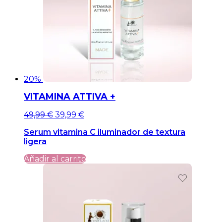
20%
VITAMINA ATTIVA +
El
El
49,99
€
39,99
€
precio
precio
Serum vitamina C iluminador de textura
original
actual
ligera
era:
es:
49,99 €.
49,99 €.
Añadir al carrito