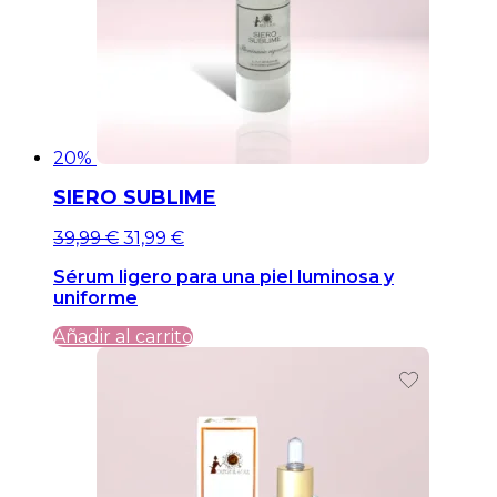
20%
SIERO SUBLIME
El
El
39,99
€
31,99
€
precio
precio
Sérum ligero para una piel luminosa y
original
actual
uniforme
era:
es:
39,99 €.
39,99 €.
Añadir al carrito