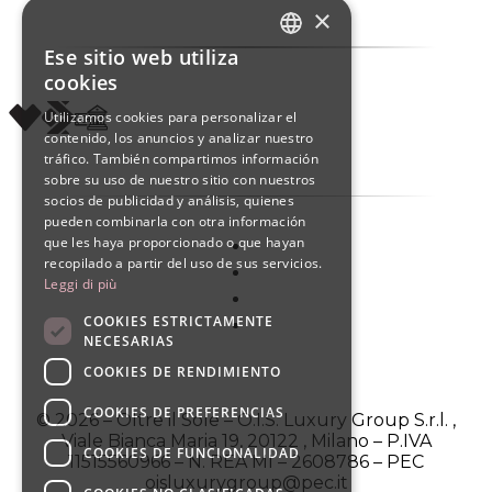
×
Ese sitio web utiliza
ITALIAN
cookies
ENGLISH
Utilizamos cookies para personalizar el
contenido, los anuncios y analizar nuestro
SPANISH
tráfico. También compartimos información
sobre su uso de nuestro sitio con nuestros
socios de publicidad y análisis, quienes
pueden combinarla con otra información
que les haya proporcionado o que hayan
recopilado a partir del uso de sus servicios.
Leggi di più
COOKIES ESTRICTAMENTE
NECESARIAS
COOKIES DE RENDIMIENTO
COOKIES DE PREFERENCIAS
© 2026 – Oltre il Sole – O.I.S. Luxury Group S.r.l. ,
Viale Bianca Maria 19, 20122 , Milano – P.IVA
COOKIES DE FUNCIONALIDAD
11515560966 – N. REA MI – 2608786 – PEC
oisluxurygroup@pec.it