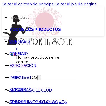
Saltar al contenido principal
Saltar al pie de página
hacia atrás
hacia atrás
TODOS LOS PRODUCTOS
TODOS LOS PRODUCTOS
VENDAJES
CREMAS
0
CREMAS
LIMPIEZA
No hay productos en el
carrito.
PROMO
EXFOLIACIÓN
EXFOLIACIÓN
PRODUCTOS
PERFUMES
LABIO
SUEROS
MÁSCARAS
OLTRE IL SOLE CLUB
TRATAMIENTO DE CHOQUE
SUEROS
COLABORA CON NOSOTROS