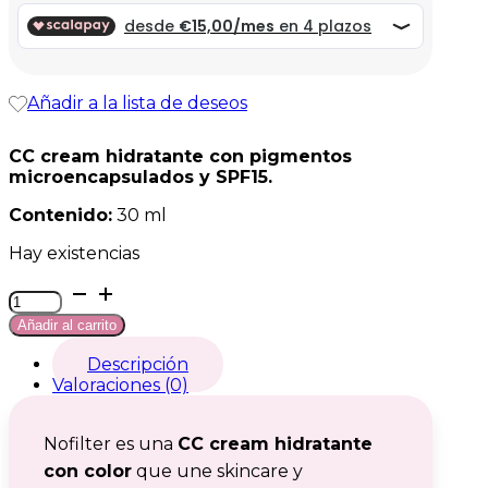
era:
es:
59,99 €.
59,99 €.
Añadir a la lista de deseos
CC cream hidratante con pigmentos
microencapsulados y SPF15.
Contenido:
30 ml
Hay existencias
Nofilter
cantidad
Añadir al carrito
Descripción
Valoraciones (0)
Nofilter es una
CC cream hidratante
con color
que une skincare y