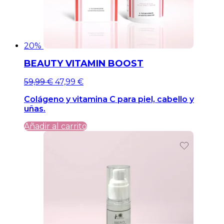
20%
BEAUTY VITAMIN BOOST
El
El
59,99
€
47,99
€
precio
precio
Colágeno y vitamina C para piel, cabello y
original
actual
uñas.
era:
es:
59,99 €.
59,99 €.
Añadir al carrito