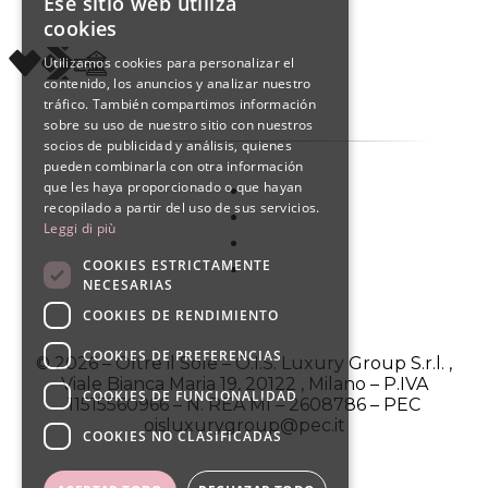
Ese sitio web utiliza
ITALIAN
cookies
ENGLISH
Utilizamos cookies para personalizar el
contenido, los anuncios y analizar nuestro
SPANISH
tráfico. También compartimos información
sobre su uso de nuestro sitio con nuestros
socios de publicidad y análisis, quienes
pueden combinarla con otra información
que les haya proporcionado o que hayan
recopilado a partir del uso de sus servicios.
Leggi di più
COOKIES ESTRICTAMENTE
NECESARIAS
COOKIES DE RENDIMIENTO
COOKIES DE PREFERENCIAS
© 2026 – Oltre il Sole – O.I.S. Luxury Group S.r.l. ,
Viale Bianca Maria 19, 20122 , Milano – P.IVA
COOKIES DE FUNCIONALIDAD
11515560966 – N. REA MI – 2608786 – PEC
oisluxurygroup@pec.it
COOKIES NO CLASIFICADAS