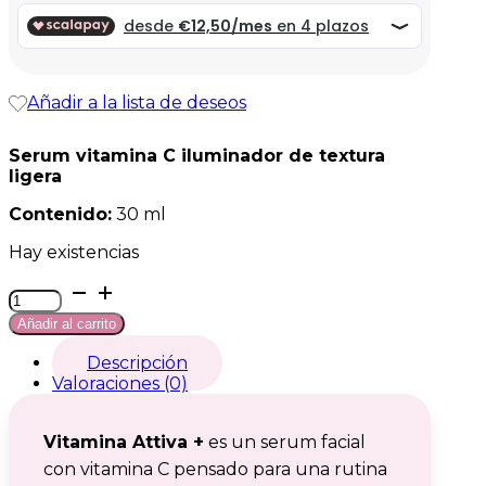
era:
es:
49,99 €.
49,99 €.
Añadir a la lista de deseos
Serum vitamina C iluminador de textura
ligera
Contenido:
30 ml
Hay existencias
Vitamina
Attiva
Añadir al carrito
+
cantidad
Descripción
Valoraciones (0)
Vitamina Attiva +
es un serum facial
con vitamina C pensado para una rutina