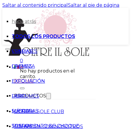
Saltar al contenido principal
Saltar al pie de página
hacia atrás
hacia atrás
TODOS LOS PRODUCTOS
TODOS LOS PRODUCTOS
VENDAJES
CREMAS
0
CREMAS
LIMPIEZA
No hay productos en el
carrito.
PROMO
EXFOLIACIÓN
EXFOLIACIÓN
PRODUCTOS
PERFUMES
LABIO
SUEROS
MÁSCARAS
OLTRE IL SOLE CLUB
TRATAMIENTO DE CHOQUE
SUEROS
COLABORA CON NOSOTROS