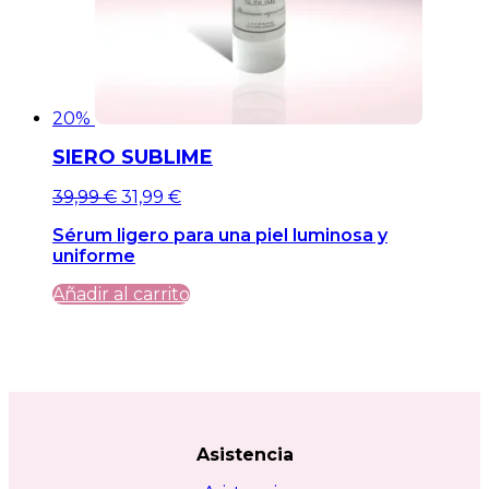
20%
SIERO SUBLIME
El
El
39,99
€
31,99
€
precio
precio
Sérum ligero para una piel luminosa y
original
actual
uniforme
era:
es:
39,99 €.
39,99 €.
Añadir al carrito
Asistencia