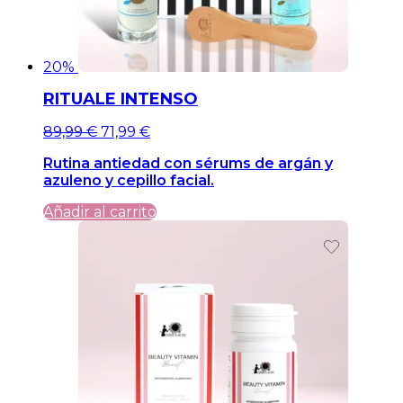
20%
RITUALE INTENSO
El
El
89,99
€
71,99
€
precio
precio
Rutina antiedad con sérums de argán y
original
actual
azuleno y cepillo facial.
era:
es:
89,99 €.
89,99 €.
Añadir al carrito