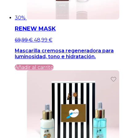
30%
RENEW MASK
El
El
69,99
€
48,99
€
precio
precio
Mascarilla cremosa regeneradora para
original
actual
luminosidad, tono e hidratación.
era:
es:
69,99 €.
69,99 €.
Añadir al carrito