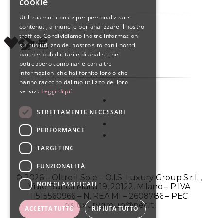
cookie
ENGLISH
Utilizziamo i cookie per personalizzare
contenuti, annunci e per analizzare il nostro
SPANISH
traffico. Condividiamo inoltre informazioni
sul tuo utilizzo del nostro sito con i nostri
partner pubblicitari e di analisi che
potrebbero combinarle con altre
informazioni che hai fornito loro o che
hanno raccolto dal tuo utilizzo dei loro
servizi.
Leggi di più
STRETTAMENTE NECESSARI
PERFORMANCE
TARGETING
FUNZIONALITÀ
© 2026 – Oltre il Sole – O.I.S. Luxury Group S.r.l. ,
NON CLASSIFICATI
Viale Bianca Maria 19, 20122, Milano – P.IVA
11515560966 – N. REA MI – 2608786 – PEC
oisluxurygroup@pec.it
ACCETTA TUTTO
RIFIUTA TUTTO