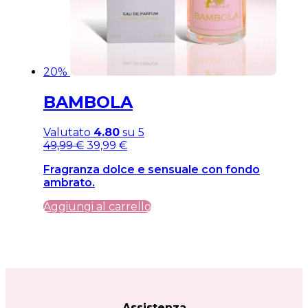
20%
BAMBOLA
Valutato
4.80
su 5
Il
Il
49,99
€
39,99
€
prezzo
prezzo
Fragranza dolce e sensuale con fondo
originale
attuale
ambrato.
era:
è:
49,99 €.
49,99 €.
Aggiungi al carrello
Assistenza