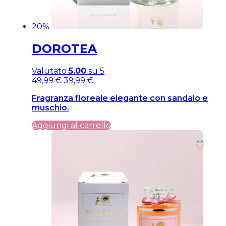
20%
DOROTEA
Valutato
5.00
su 5
Il
Il
49,99
€
39,99
€
prezzo
prezzo
Fragranza floreale elegante con sandalo e
originale
attuale
muschio.
era:
è:
49,99 €.
49,99 €.
Aggiungi al carrello