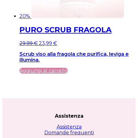
20%
PURO SCRUB FRAGOLA
Il
Il
29,99
€
23,99
€
prezzo
prezzo
Scrub viso alla fragola che purifica, leviga e
originale
attuale
illumina.
era:
è:
29,99 €.
29,99 €.
Aggiungi al carrello
Assistenza
Assistenza
Domande frequenti