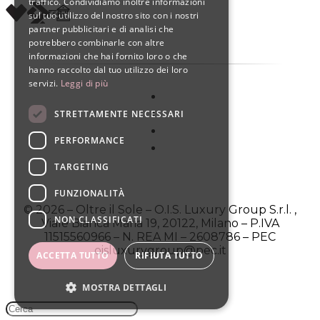
traffico. Condividiamo inoltre informazioni
sul tuo utilizzo del nostro sito con i nostri
partner pubblicitari e di analisi che
potrebbero combinarle con altre
informazioni che hai fornito loro o che
hanno raccolto dal tuo utilizzo dei loro
servizi.
Leggi di più
STRETTAMENTE NECESSARI
PERFORMANCE
TARGETING
FUNZIONALITÀ
© 2026 – Oltre il Sole – O.I.S. Luxury Group S.r.l. ,
NON CLASSIFICATI
Viale Bianca Maria 19, 20122, Milano – P.IVA
11515560966 – N. REA MI – 2608786 – PEC
oisluxurygroup@pec.it
ACCETTA TUTTO
RIFIUTA TUTTO
MOSTRA DETTAGLI