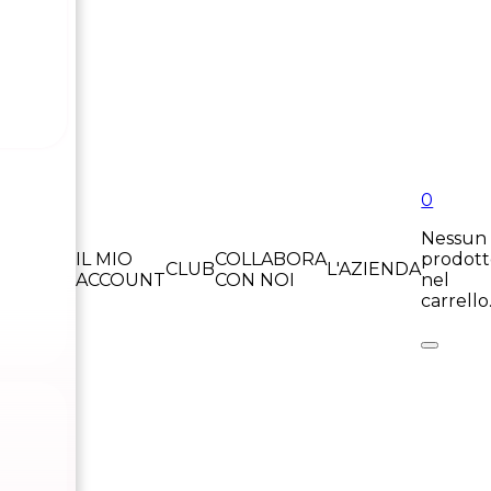
0
Nessun
IL MIO
COLLABORA
prodot
CLUB
L'AZIENDA
ACCOUNT
CON NOI
nel
carrello