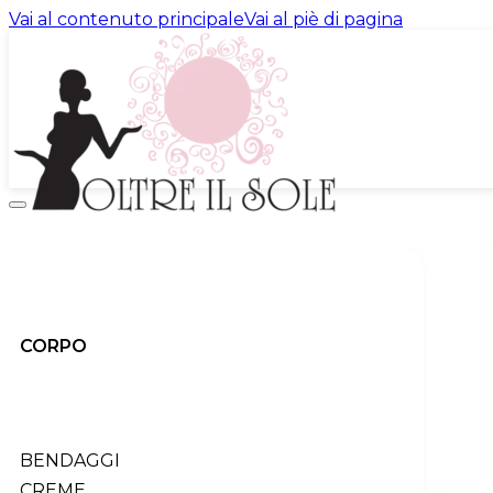
Vai al contenuto principale
Vai al piè di pagina
promo
prodotti
INDIETRO
corpo
indietro
CORPO
Tutti i prodotti
bendaggi
creme
esfoliazione
profumi
BENDAGGI
sieri
CREME
trattamento urto