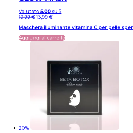
Valutato
5.00
su 5
Il
Il
19,99
€
13,99
€
prezzo
prezzo
Maschera illuminante vitamina C per pelle spe
originale
attuale
era:
è:
Aggiungi al carrello
19,99 €.
19,99 €.
20%