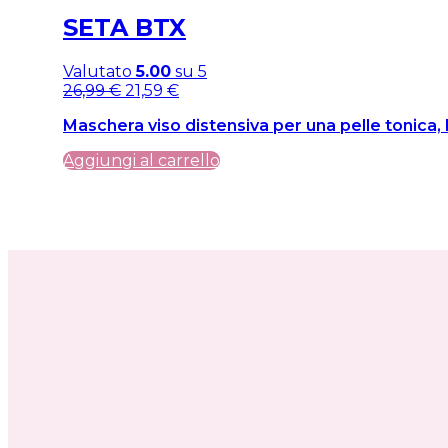
SETA BTX
Valutato
5.00
su 5
Il
Il
26,99
€
21,59
€
prezzo
prezzo
Maschera viso distensiva per una pelle tonica, l
originale
attuale
era:
è:
Aggiungi al carrello
26,99 €.
26,99 €.