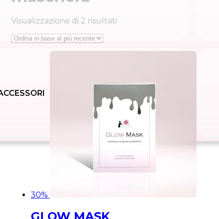
Ordina
Visualizzazione di 2 risultati
in
base
al
più
recente
ACCESSORI
30%
GLOW MASK