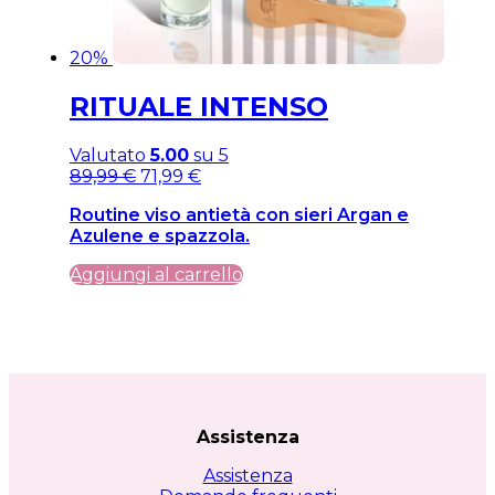
20%
RITUALE INTENSO
Valutato
5.00
su 5
Il
Il
89,99
€
71,99
€
prezzo
prezzo
Routine viso antietà con sieri Argan e
originale
attuale
Azulene e spazzola.
era:
è:
89,99 €.
89,99 €.
Aggiungi al carrello
Assistenza
Assistenza