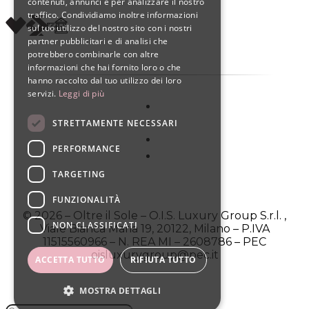
contenuti, annunci e per analizzare il nostro
SPANISH
traffico. Condividiamo inoltre informazioni
sul tuo utilizzo del nostro sito con i nostri
partner pubblicitari e di analisi che
potrebbero combinarle con altre
informazioni che hai fornito loro o che
hanno raccolto dal tuo utilizzo dei loro
servizi.
Leggi di più
STRETTAMENTE NECESSARI
PERFORMANCE
TARGETING
FUNZIONALITÀ
© 2026 – Oltre il Sole – O.I.S. Luxury Group S.r.l. ,
NON CLASSIFICATI
Viale Bianca Maria 19, 20122, Milano – P.IVA
11515560966 – N. REA MI – 2608786 – PEC
oisluxurygroup@pec.it
ACCETTA TUTTO
RIFIUTA TUTTO
MOSTRA DETTAGLI