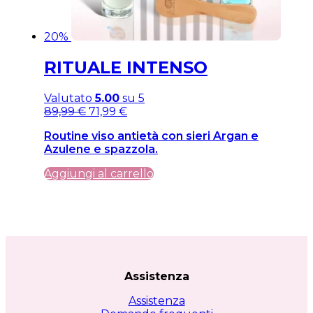
20%
RITUALE INTENSO
Valutato
5.00
su 5
Il
Il
89,99
€
71,99
€
prezzo
prezzo
Routine viso antietà con sieri Argan e
originale
attuale
Azulene e spazzola.
era:
è:
89,99 €.
89,99 €.
Aggiungi al carrello
Assistenza
Assistenza