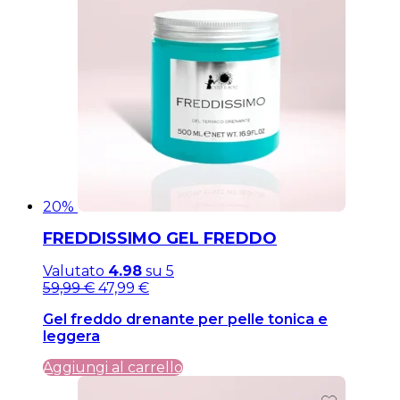
20%
FREDDISSIMO GEL FREDDO
Valutato
4.98
su 5
Il
Il
59,99
€
47,99
€
prezzo
prezzo
Gel freddo drenante per pelle tonica e
originale
attuale
leggera
era:
è:
59,99 €.
59,99 €.
Aggiungi al carrello