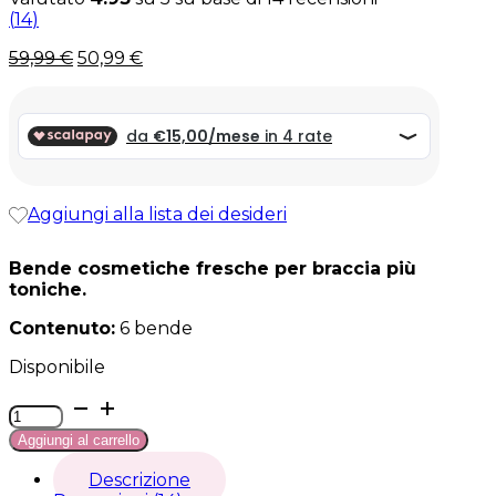
(
14
)
Il
Il
59,99
€
50,99
€
prezzo
prezzo
originale
attuale
era:
è:
59,99 €.
59,99 €.
Aggiungi alla lista dei desideri
Bende cosmetiche fresche per braccia più
toniche.
Contenuto:
6 bende
Disponibile
Bende
miriduce
Aggiungi al carrello
braccia
(pack
Descrizione
da