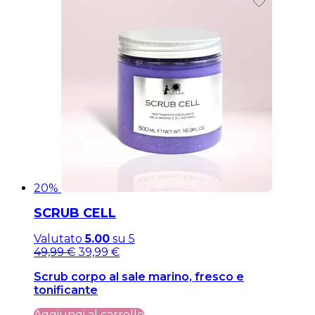
20%
SCRUB CELL
Valutato
5.00
su 5
Il
Il
49,99
€
39,99
€
prezzo
prezzo
Scrub corpo al sale marino, fresco e
originale
attuale
tonificante
era:
è:
49,99 €.
49,99 €.
Aggiungi al carrello