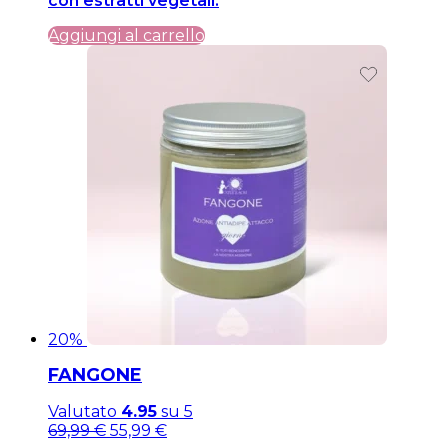
con estratti vegetali.
era:
è:
59,99 €.
59,99 €.
Aggiungi al carrello
20%
FANGONE
Valutato
4.95
su 5
Il
Il
69,99
€
55,99
€