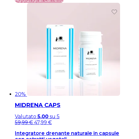
20%
MIDRENA CAPS
Valutato
5.00
su 5
Il
Il
59,99
€
47,99
€
prezzo
prezzo
Integratore drenante naturale in capsule
originale
attuale