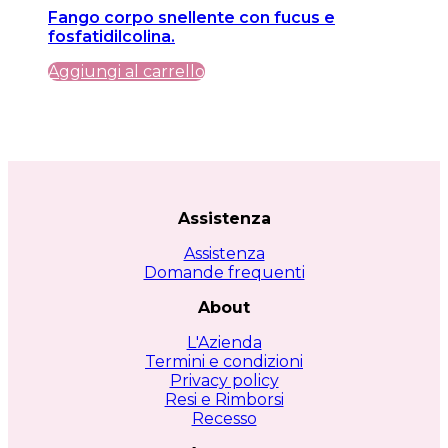
prezzo
prezzo
Fango corpo snellente con fucus e
originale
attuale
fosfatidilcolina.
era:
è:
69,99 €.
69,99 €.
Aggiungi al carrello
Assistenza
Assistenza
Domande frequenti
About
L'Azienda
Termini e condizioni
Privacy policy
Resi e Rimborsi
Recesso