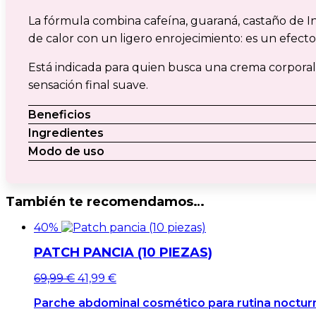
La fórmula combina cafeína, guaraná, castaño de I
de calor con un ligero enrojecimiento: es un efect
Está indicada para quien busca una crema corporal c
sensación final suave.
Beneficios
Ingredientes
Modo de uso
También te recomendamos…
40%
PATCH PANCIA (10 PIEZAS)
El
El
69,99
€
41,99
€
precio
precio
Parche abdominal cosmético para rutina noctur
original
actual