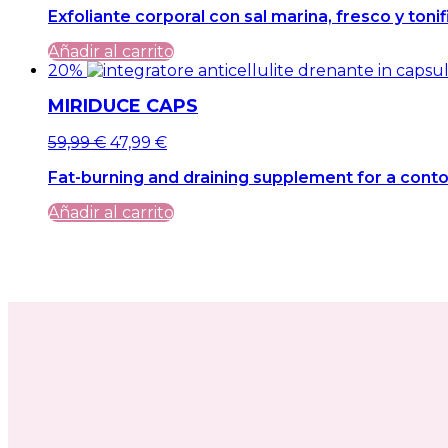
Exfoliante corporal con sal marina, fresco y toni
original
actual
era:
es:
Añadir al carrito
49,99 €.
49,99 €.
20%
MIRIDUCE CAPS
El
El
59,99
€
47,99
€
precio
precio
Fat-burning and draining supplement for a conto
original
actual
era:
es:
Añadir al carrito
59,99 €.
59,99 €.