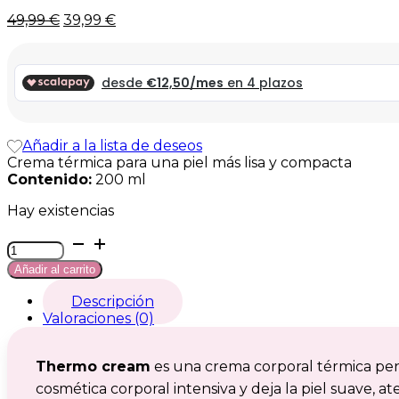
El
El
49,99
€
39,99
€
precio
precio
original
actual
era:
es:
49,99 €.
49,99 €.
Añadir a la lista de deseos
Crema térmica para una piel más lisa y compacta
Contenido:
200 ml
Hay existencias
Thermo
cream
Añadir al carrito
cantidad
Descripción
Valoraciones (0)
Thermo cream
es una crema corporal térmica pens
cosmética corporal intensiva y deja la piel suave, a