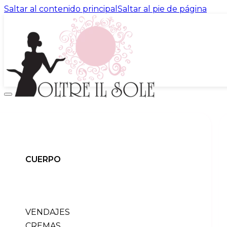
Saltar al contenido principal
Saltar al pie de página
promo
productos
HACIA ATRÁS
cuerpo
hacia atrás
CUERPO
todos los productos
vendajes
cremas
exfoliación
perfumes
VENDAJES
sueros
CREMAS
tratamiento de choque