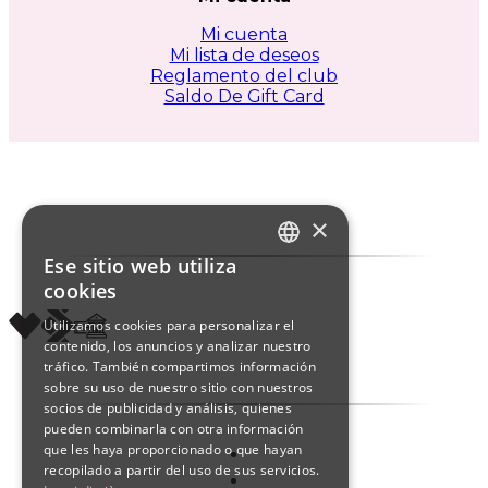
Mi cuenta
Mi lista de deseos
Reglamento del club
Saldo De Gift Card
×
Ese sitio web utiliza
ITALIAN
cookies
ENGLISH
Utilizamos cookies para personalizar el
contenido, los anuncios y analizar nuestro
SPANISH
tráfico. También compartimos información
sobre su uso de nuestro sitio con nuestros
socios de publicidad y análisis, quienes
pueden combinarla con otra información
que les haya proporcionado o que hayan
recopilado a partir del uso de sus servicios.