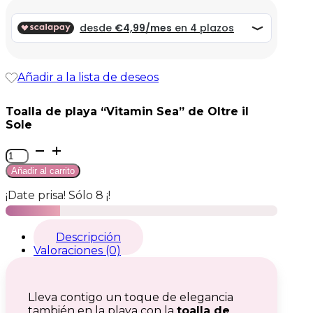
original
actual
era:
es:
19,99 €.
19,99 €.
Añadir a la lista de deseos
Toalla de playa “Vitamin Sea” de Oltre il
Sole
Telo
Mare
Añadir al carrito
cantidad
¡Date prisa! Sólo 8 ¡!
Descripción
Valoraciones (0)
Lleva contigo un toque de elegancia
también en la playa con la
toalla de