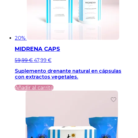
20%
MIDRENA CAPS
El
El
59,99
€
47,99
€
precio
precio
Suplemento drenante natural en cápsulas
original
actual
con extractos vegetales.
era:
es:
59,99 €.
59,99 €.
Añadir al carrito