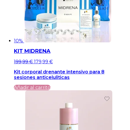
10%
KIT MIDRENA
El
El
199,99
€
179,99
€
precio
precio
Kit corporal drenante intensivo para 8
original
actual
sesiones anticeluliticas
era:
es:
199,99 €.
199,99 €.
Añadir al carrito