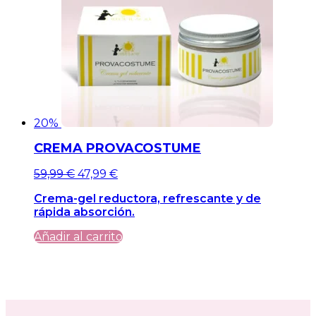
20%
CREMA PROVACOSTUME
El
El
59,99
€
47,99
€
precio
precio
Crema-gel reductora, refrescante y de
original
actual
rápida absorción.
era:
es:
59,99 €.
59,99 €.
Añadir al carrito