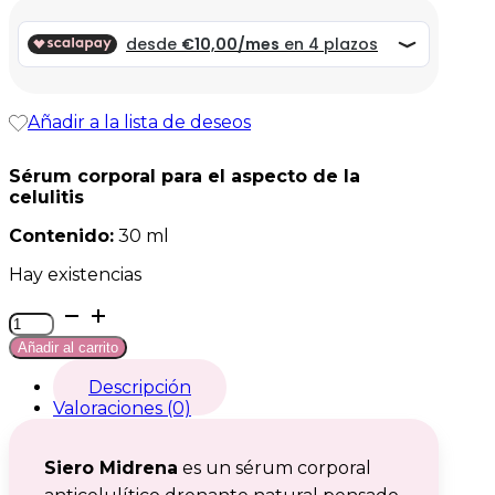
original
actual
era:
es:
39,99 €.
39,99 €.
Añadir a la lista de deseos
Sérum corporal para el aspecto de la
celulitis
Contenido:
30 ml
Hay existencias
Siero
Midrena
Añadir al carrito
cantidad
Descripción
Valoraciones (0)
Siero Midrena
es un sérum corporal