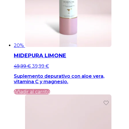
20%
MIDEPURA LIMONE
El
El
49,99
€
39,99
€
precio
precio
Suplemento depurativo con aloe vera,
original
actual
vitamina C y magnesio.
era:
es:
49,99 €.
49,99 €.
Añadir al carrito