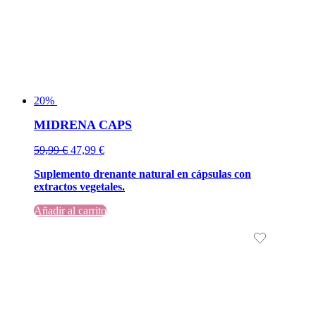
20%
MIDRENA CAPS
El
El
59,99
€
47,99
€
precio
precio
Suplemento drenante natural en cápsulas con
original
actual
extractos vegetales.
era:
es:
59,99 €.
59,99 €.
Añadir al carrito