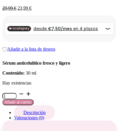
El
El
29,99
€
23,99
€
precio
precio
original
actual
era:
es:
29,99 €.
29,99 €.
Añadir a la lista de deseos
Sérum anticelulítico fresco y ligero
Contenido:
30 ml
Hay existencias
Siero
Bodyslim
Añadir al carrito
cantidad
Descripción
Valoraciones (0)