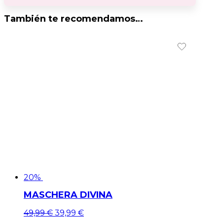
También te recomendamos…
20%
MASCHERA DIVINA
El
El
49,99
€
39,99
€