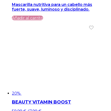
precio
precio
Mascarilla nutritiva para un cabello más
original
actual
fuerte, suave, luminoso y disciplinado.
era:
es:
49,99 €.
49,99 €.
Añadir al carrito
20%
BEAUTY VITAMIN BOOST
El
El