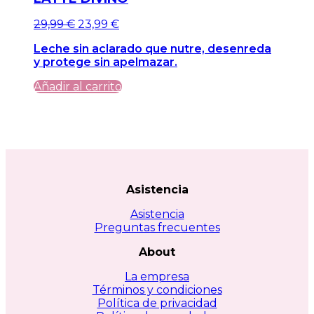
El
El
29,99
€
23,99
€
precio
precio
Leche sin aclarado que nutre, desenreda
original
actual
y protege sin apelmazar.
era:
es:
29,99 €.
29,99 €.
Añadir al carrito
Asistencia
Asistencia
Preguntas frecuentes
About
La empresa
Términos y condiciones
Política de privacidad