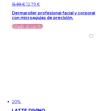
El
El
15,99
€
12,79
€
precio
precio
Dermaroller profesional facial y corporal
original
actual
con microagujas de precisión.
era:
es:
15,99 €.
15,99 €.
Añadir al carrito
20%
LATTE DIVINO