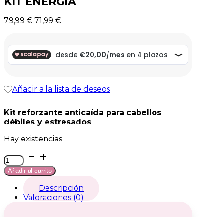
KIT ENERGIA
El
El
79,99
€
71,99
€
precio
precio
original
actual
era:
es:
79,99 €.
79,99 €.
Añadir a la lista de deseos
Kit reforzante anticaída para cabellos
débiles y estresados
Hay existencias
Kit
Energia
Añadir al carrito
cantidad
Descripción
Valoraciones (0)