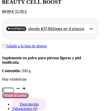
BEAUTY CELL BOOST
El
El
69,99
€
55,99
€
precio
precio
original
actual
era:
es:
69,99 €.
69,99 €.
Añadir a la lista de deseos
Suplemento en polvo para piernas ligeras y piel
tonificada.
Contenido:
200 g
Hay existencias
Beauty
Cell
Añadir al carrito
Boost
cantidad
Descripción
Valoraciones (0)