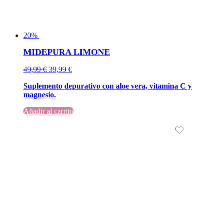
20%
MIDEPURA LIMONE
El
El
49,99
€
39,99
€
precio
precio
Suplemento depurativo con aloe vera, vitamina C y
original
actual
magnesio.
era:
es:
49,99 €.
49,99 €.
Añadir al carrito